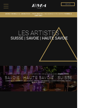
DEVIS
[NEW] FORMULE DJ ANIMATION + PHOTOBOOTH |
DECOUVREZ VITE NOTRE
FORMULE
CONFORT!
LES ARTISTES
SUISSE |
SAVOIE | HAUTE SAVOIE
Concepteur d'Animation Événementielle, Décoration & Vidéo
depuis
1995
SAVOIE . HAUTE SAVOIE . SUISSE
ALBERTVILLE | CHAMBERY | AIX LES BAINS | ANNECY | ANNEMASSE | LA ROCHE SUR FORON | GENEVE |
MEGEVE | CHAMONIX