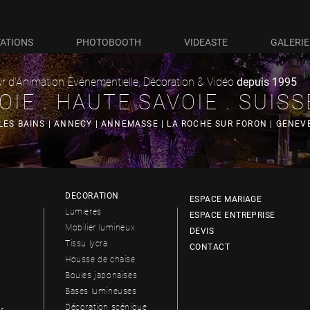
ATIONS
PHOTOBOOTH
VIDEASTE
GALERIE
r d'Animation Événementielle, Décoration & Vidéo
depuis
1995
OIE . HAUTE SAVOIE . SUISS
 LES BAINS | ANNECY | ANNEMASSE | LA ROCHE SUR FORON | GENE
DECORATION
ESPACE MARIAGE
Lumieres
ESPACE ENTREPRISE
Mobilier lumineux
DEVIS
Tissu lycra
CONTACT
Housse de chaise
Boules japonaises
Bases lumineuses
Décoration scénique