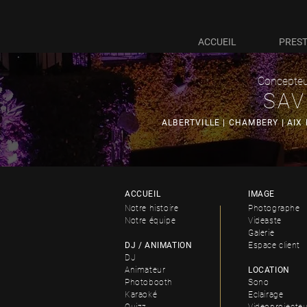
ACCUEIL
PREST
Concepteu
SAV
ALBERTVILLE | CHAMBERY | AIX
ACCUEIL
IMAGE
Notre histoire
Photographe
Notre équipe
Videaste
Galerie
DJ / ANIMATION
Espace client
DJ
Animateur
LOCATION
Photobooth
Sono
Karaoké
Eclairage