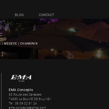
BLOG
CONTACT
E
VE | MEGEVE | CHAMONIX
EMA Concepts
30 Route des Carasses
74330 LA BALME DE SILLINGY
Tel : 06 09 02 61 24
ema.concepts@gmail.com